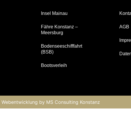
Insel Mainau
Konta
Fähre Konstanz –
AGB
Meersburg
Impr
Bodenseeschifffahrt
(BSB)
Daten
n
Bootsverleih
 Webentwicklung by
MS Consulting Konstanz