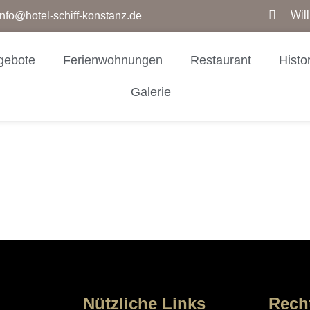
Wil
info@hotel-schiff-konstanz.de
gebote
Ferienwohnungen
Restaurant
Histo
Galerie
Nützliche Links
Rech