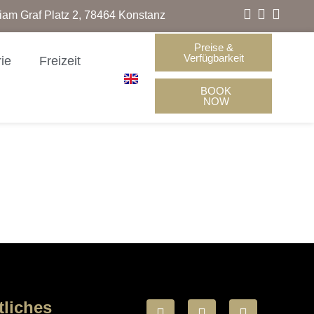
liam Graf Platz 2, 78464 Konstanz
Preise &
Verfügbarkeit
rie
Freizeit
BOOK
NOW
tliches